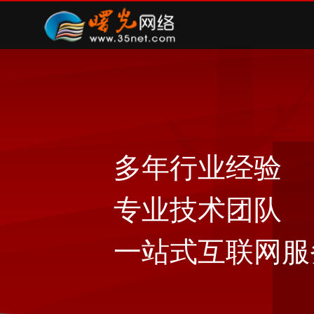
多年行业经验
专业技术团队
一站式互联网服