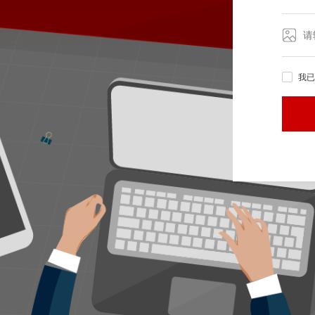
我已
曙光云站 © 版权所有